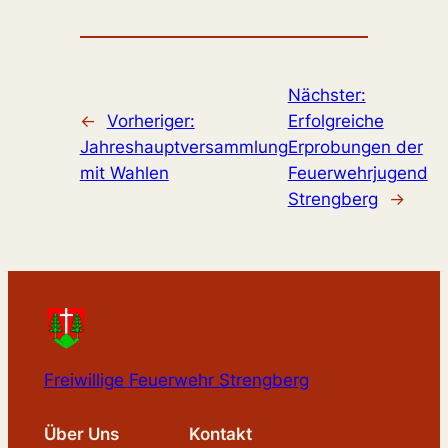
Nächster:
←
Vorheriger:
Erfolgreiche
Jahreshauptversammlung
Erprobungen der
mit Wahlen
Feuerwehrjugend
Strengberg
→
Freiwillige Feuerwehr Strengberg
Über Uns
Kontakt