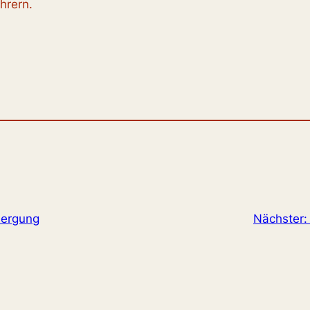
hrern.
bergung
Nächster